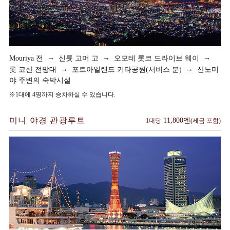
→
→
→
Mouriya 전
신륫 고머 고
오모테 롯코 드라이브 웨이
→
→
롯 코산 전망대
포트아일랜드 키타공원(서비스 분)
산노미
야 주변의 숙박시설
※1대에 4명까지 승차하실 수 있습니다.
미니 야경 관광루트
11,800엔
1대당
(세금 포함)