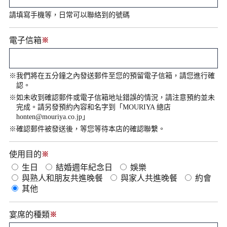
請填寫手機等，日常可以聯絡到的號碼
電子信箱
※
※我們將在五分鐘之內發送郵件至您的預留電子信箱，請您進行確
認。
※如未收到確認郵件或電子信箱地址錯誤的情況，請注意預約並未
完成。請另發預約內容和名字到「
MOURIYA 總店
honten@mouriya.co.jp
」
※確認郵件被發送後，等您等待本店的確認聯繫。
使用目的
※
生日
結婚週年紀念日
娛樂
與熟人和朋友共進晚餐
與家人共進晚餐
約會
其他
宴席的種類
※