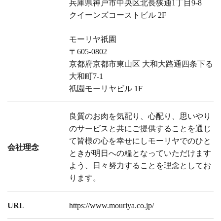
兵庫県神戸市中央区北長狭通1丁目9-8
クイーンズコーストビル 2F
モーリヤ祇園
〒605-0802
京都府京都市東山区 大和大路通四条下る
大和町7-1
祇園モーリヤビル 1F
良質のお肉を気配り、心配り、思いやり
のサービスと共にご提供することを通じ
て皆様の心を幸せにしモーリヤでのひと
会社理念
ときが明日への糧となっていただけます
よう、日々努力することを理念としてお
ります。
URL
https://www.mouriya.co.jp/