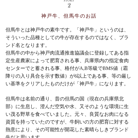
神戸牛、但馬牛のお話
但馬牛とは神戸牛の素牛です。「神戸牛」というのは、
そういった品種としての牛が存在するのではなく、ブラ
ンド名となります。
但馬牛の中から神戸肉流通推進協議会に登録してある指
定生産農家によって肥育される事、兵庫県内の指定食肉
センターでと蓄される事、格付がA,B等級でBMS値（霜
降りの入り具合を示す数値）が6以上である事、等の厳し
い基準をクリアしたものだけが「神戸牛」になります。
但馬牛は名前の通り、昔の但馬の国（現在の兵庫県北
部）に生息し、澄んだ空気や水、又そのような環境に生
い茂る野草を食べていました。元々、良質なお肉になる
資質を持っていたのですが、牛飼いの方の肥育に対する
熱意により、その可能性が開花した素晴らしきブランド
牛だと思います。