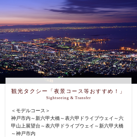
観光タクシー
「夜景コース等おすすめ！」
Sightseeing & Transfer
＜モデルコース＞
神戸市内～新六甲大橋～表六甲ドライブウェイ～
六
甲山上展望台～表六甲ドライブウェイ～新六甲大橋
～
神戸市内