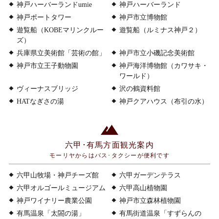
神戸ハーバーランドumie
神戸ハーバーランド
神戸ポートタワー
神戸市立博物館
遊覧船（KOBEマリンクルー
遊覧船（ルミナス神戸２）
ズ）
兵庫県立美術館「芸術の館」
神戸市立小磯記念美術館
神戸市立王子動物園
神戸海洋博物館（カワサキ・
ワールド）
ヴィーナスブリッジ
沢の鶴資料館
HATなぎさの湯
神戸クアハウス（布引の水）
六甲･有馬方面観光案内
モーリヤからはバス･タクシーが便利です
六甲山牧場・神戸チーズ館
六甲ガーデンテラス
六甲オルゴールミュージアム
六甲高山植物園
神戸ワイナリー農業公園
神戸市立森林植物園
有馬温泉「太閤の湯」
有馬街道温泉「すずらんの