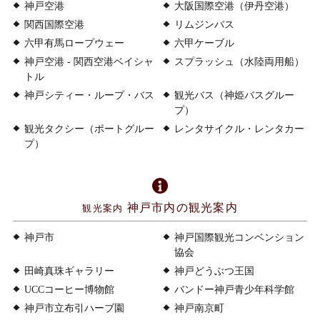
神戸空港
大阪国際空港（伊丹空港）
関西国際空港
リムジンバス
六甲有馬ロープウェー
六甲ケーブル
神戸空港 - 関西空港ベイシャ
スプラッシュ（水陸両用船）
トル
神戸シティー・ループ・バス
観光バス（神姫バスグルー
プ）
観光タクシー（ポートグルー
レンタサイクル・レンタカー
プ）
神戸市内の観光案内
観光案内
神戸市
神戸国際観光コンベンション
協会
田崎真珠ギャラリー
神戸どうぶつ王国
UCCコーヒー博物館
バンドー神戸青少年科学館
神戸市立布引ハーブ園
神戸南京町