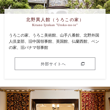
北野異人館
（うろこの家）
Kitano Ijinkan "Uroko-no-ie"
うろこの家、うろこ美術館、山手八番館、
北野外国
人倶楽部、旧中国領事館、英国館、
仏蘭西館、ベン
の家、旧パナマ領事館
外部サイトへ