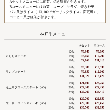
Aセットメニューには前菜、焼き野菜が付きます。
Bコースメニューには前菜、スープ、サラダ、焼き野菜、
パン又はライス（+¥1,100でガーリックライスに変更可）、
コーヒー又は紅茶が付きます。
神戸牛メニュー
Aセット
Bコース
120g
¥6,940
¥9,090
内ももステーキ
150g
¥8,050
¥10,200
180g
¥9,160
¥11,310
120g
¥8,380
¥10,530
ランプステーキ
150g
¥9,850
¥12,000
180g
¥11,320
¥13,470
150g
¥21,100
¥23,250
極上リブロースステーキ（A5）
200g
¥27,300
¥29,450
240g
¥32,260
¥34,410
130g
¥20,700
¥22,850
極上サーロインステーキ（A5）
170g
¥26,300
¥28,450
200g
¥30,500
¥32,650