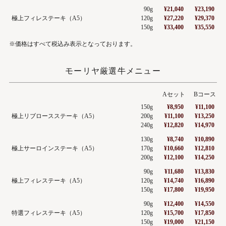
90g
¥21,040
¥23,190
極上フィレステーキ（A5）
120g
¥27,220
¥29,370
150g
¥33,400
¥35,550
※価格はすべて税込み表示となっております。
モーリヤ厳選牛メニュー
Aセット
Bコース
150g
¥8,950
¥11,100
極上リブロースステーキ（A5）
200g
¥11,100
¥13,250
240g
¥12,820
¥14,970
130g
¥8,740
¥10,890
極上サーロインステーキ（A5）
170g
¥10,660
¥12,810
200g
¥12,100
¥14,250
90g
¥11,680
¥13,830
極上フィレステーキ（A5）
120g
¥14,740
¥16,890
150g
¥17,800
¥19,950
90g
¥12,400
¥14,550
特選フィレステーキ（A5）
120g
¥15,700
¥17,850
150g
¥19,000
¥21,150