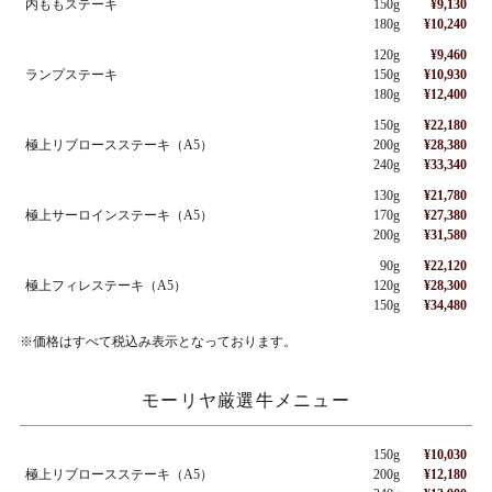
内ももステーキ
150g
¥9,130
180g
¥10,240
120g
¥9,460
ランプステーキ
150g
¥10,930
180g
¥12,400
150g
¥22,180
極上リブロースステーキ（A5）
200g
¥28,380
240g
¥33,340
130g
¥21,780
極上サーロインステーキ（A5）
170g
¥27,380
200g
¥31,580
90g
¥22,120
極上フィレステーキ（A5）
120g
¥28,300
150g
¥34,480
※価格はすべて税込み表示となっております。
モーリヤ厳選牛メニュー
150g
¥10,030
極上リブロースステーキ（A5）
200g
¥12,180