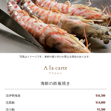
写真はイメージです。食材や盛り付けが異なる場合があります。
A la carte
アラカルト
海鮮の鉄板焼き
活伊勢海老
¥16,500
活黒鮑
¥14,000
活小鮑
¥3,300