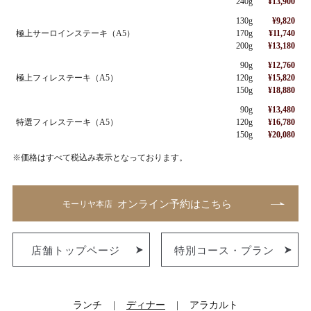
240g
¥13,900
130g
¥9,820
極上サーロインステーキ（A5）
170g
¥11,740
200g
¥13,180
90g
¥12,760
極上フィレステーキ（A5）
120g
¥15,820
150g
¥18,880
90g
¥13,480
特選フィレステーキ（A5）
120g
¥16,780
150g
¥20,080
※価格はすべて税込み表示となっております。
オンライン予約はこちら
モーリヤ本店
店舗トップページ
特別コース・プラン
ランチ
ディナー
アラカルト