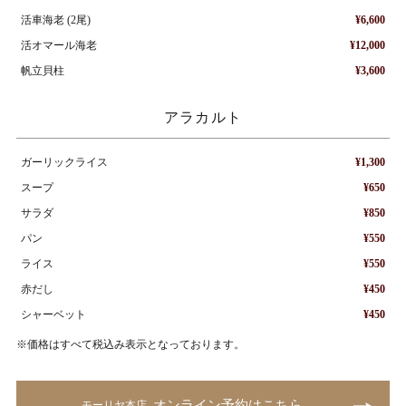
活車海老 (2尾)
¥6,600
活オマール海老
¥12,000
帆立貝柱
¥3,600
アラカルト
ガーリックライス
¥1,300
スープ
¥650
サラダ
¥850
パン
¥550
ライス
¥550
赤だし
¥450
シャーベット
¥450
※価格はすべて税込み表示となっております。
オンライン予約はこちら
モーリヤ本店