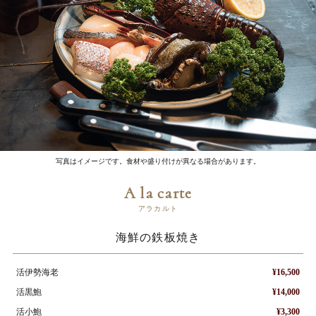
写真はイメージです。食材や盛り付けが異なる場合があります。
A la carte
アラカルト
海鮮の鉄板焼き
活伊勢海老
¥16,500
活黒鮑
¥14,000
活小鮑
¥3,300