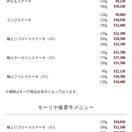
内ももステーキ
150g
¥9,130
180g
¥10,240
120g
¥9,460
ランプステーキ
150g
¥10,930
180g
¥12,400
150g
¥22,180
極上リブロースステーキ（A5）
200g
¥28,380
240g
¥33,340
130g
¥21,780
極上サーロインステーキ（A5）
170g
¥27,380
200g
¥31,580
90g
¥22,120
極上フィレステーキ（A5）
120g
¥28,300
150g
¥34,480
※価格はすべて税込み表示となっております。
モーリヤ厳選牛メニュー
150g
¥10,030
極上リブロースステーキ（A5）
200g
¥12,180