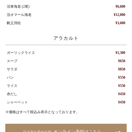
活車海老 (2尾)
¥6,600
活オマール海老
¥12,000
帆立貝柱
¥3,600
アラカルト
ガーリックライス
¥1,300
スープ
¥650
サラダ
¥850
パン
¥550
ライス
¥550
赤だし
¥450
シャーベット
¥450
※価格はすべて税込み表示となっております。
オンライン予約はこちら
ロイヤルモーリヤ