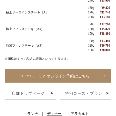
240g
¥13,900
130g
¥9,820
極上サーロインステーキ（A5）
170g
¥11,740
200g
¥13,180
90g
¥12,760
極上フィレステーキ（A5）
120g
¥15,820
150g
¥18,880
90g
¥13,480
特選フィレステーキ（A5）
120g
¥16,780
150g
¥20,080
※価格はすべて税込み表示となっております。
オンライン予約はこちら
ロイヤルモーリヤ
店舗トップページ
特別コース・プラン
ランチ
ディナー
アラカルト