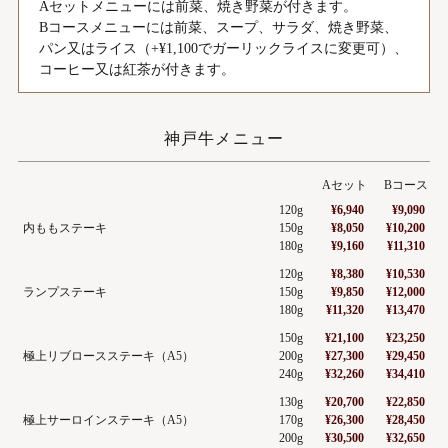
Aセットメニューには前菜、焼き野菜が付きます。
Bコースメニューには前菜、スープ、サラダ、焼き野菜、
パン又はライス（+¥1,100でガーリックライスに変更可）、
コーヒー又は紅茶が付きます。
神戸牛メニュー
Aセット
Bコース
120g
¥6,940
¥9,090
内ももステーキ
150g
¥8,050
¥10,200
180g
¥9,160
¥11,310
120g
¥8,380
¥10,530
ランプステーキ
150g
¥9,850
¥12,000
180g
¥11,320
¥13,470
150g
¥21,100
¥23,250
極上リブロースステーキ（A5）
200g
¥27,300
¥29,450
240g
¥32,260
¥34,410
130g
¥20,700
¥22,850
極上サーロインステーキ（A5）
170g
¥26,300
¥28,450
200g
¥30,500
¥32,650