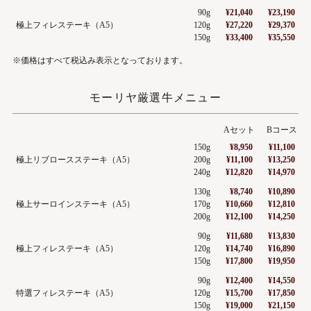
90g
¥21,040
¥23,190
極上フィレステーキ（A5）
120g
¥27,220
¥29,370
150g
¥33,400
¥35,550
※価格はすべて税込み表示となっております。
モーリヤ厳選牛メニュー
Aセット
Bコース
150g
¥8,950
¥11,100
極上リブロースステーキ（A5）
200g
¥11,100
¥13,250
240g
¥12,820
¥14,970
130g
¥8,740
¥10,890
極上サーロインステーキ（A5）
170g
¥10,660
¥12,810
200g
¥12,100
¥14,250
90g
¥11,680
¥13,830
極上フィレステーキ（A5）
120g
¥14,740
¥16,890
150g
¥17,800
¥19,950
90g
¥12,400
¥14,550
特選フィレステーキ（A5）
120g
¥15,700
¥17,850
150g
¥19,000
¥21,150