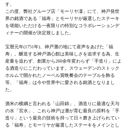
す。
この度、弊社グループ店「モーリヤ凜」にて、神戸発世
界の銘酒である「福寿」とモーリヤが厳選したステーキ
を堪能いただける一夜限りの特別なコラボレーションデ
ィナーの開催が決定致しました。
宝暦元年(1751年)、神戸灘の地にて産声をあげた「福
寿」。醸造する神戸酒心館は美味しさを追求する為、生
産量を追わず、創業から260余年変わらず「手造り」によ
る酒造りにこだわっています。スウェーデンのストック
ホルムで開かれたノーベル賞晩餐会のテーブルを飾る
等、「福寿」は今や世界中に愛される銘酒となりまし
た。
酒米の横綱と言われる「山田錦」、酒造りに最適な天与
の水「宮水」、これら神戸は灘が育む最良の原料を「手
造り」という最良の技術を持って日々磨き上げられてい
る「福寿」とモーリヤが厳選したステーキをメインとし