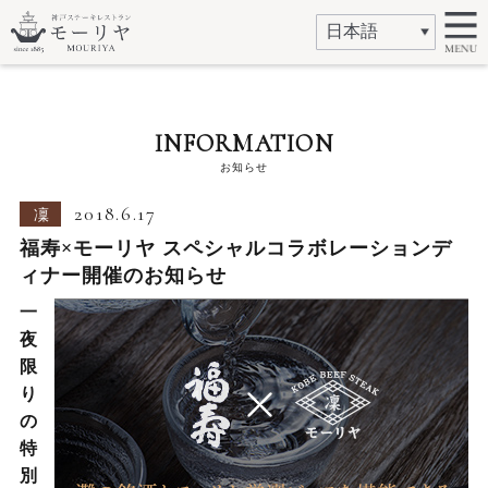
INFORMATION
お知らせ
2018.6.17
凜
福寿×モーリヤ スペシャルコラボレーションデ
ィナー開催のお知らせ
一
夜
限
り
の
特
別