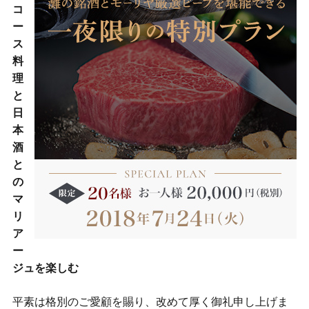
コ
ー
ス
料
理
と
日
本
酒
と
の
マ
リ
ア
ー
ジュを楽しむ
平素は格別のご愛顧を賜り、改めて厚く御礼申し上げま