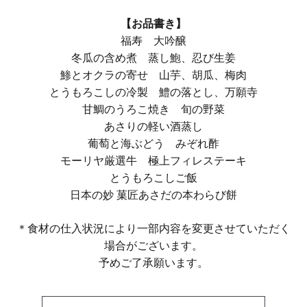
【お品書き】
福寿 大吟醸
冬瓜の含め煮 蒸し鮑、忍び生姜
鯵とオクラの寄せ 山芋、胡瓜、梅肉
とうもろこしの冷製 鱧の落とし、万願寺
甘鯛のうろこ焼き 旬の野菜
あさりの軽い酒蒸し
葡萄と海ぶどう みぞれ酢
モーリヤ厳選牛 極上フィレステーキ
とうもろこしご飯
日本の妙 菓匠あさだの本わらび餅
＊食材の仕入状況により一部内容を変更させていただく
場合がございます。
予めご了承願います。