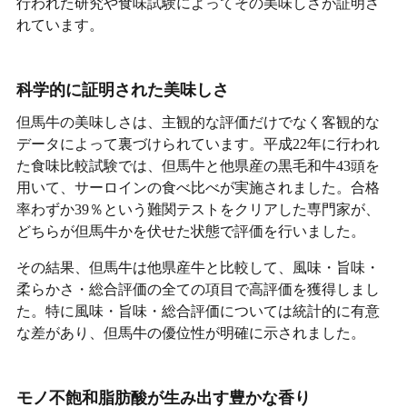
行われた研究や食味試験によってその美味しさが証明さ
れています。
科学的に証明された美味しさ
但馬牛の美味しさは、主観的な評価だけでなく客観的な
データによって裏づけられています。平成22年に行われ
た食味比較試験では、但馬牛と他県産の黒毛和牛43頭を
用いて、サーロインの食べ比べが実施されました。合格
率わずか39％という難関テストをクリアした専門家が、
どちらが但馬牛かを伏せた状態で評価を行いました。
その結果、但馬牛は他県産牛と比較して、風味・旨味・
柔らかさ・総合評価の全ての項目で高評価を獲得しまし
た。特に風味・旨味・総合評価については統計的に有意
な差があり、但馬牛の優位性が明確に示されました。
モノ不飽和脂肪酸が生み出す豊かな香り