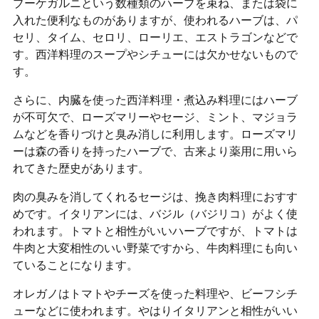
ブーケガルニという数種類のハーブを束ね、または袋に
入れた便利なものがありますが、使われるハーブは、パ
セリ、タイム、セロリ、ローリエ、エストラゴンなどで
す。西洋料理のスープやシチューには欠かせないもので
す。
さらに、内臓を使った西洋料理・煮込み料理にはハーブ
が不可欠で、ローズマリーやセージ、ミント、マジョラ
ムなどを香りづけと臭み消しに利用します。ローズマリ
ーは森の香りを持ったハーブで、古来より薬用に用いら
れてきた歴史があります。
肉の臭みを消してくれるセージは、挽き肉料理におすす
めです。イタリアンには、バジル（バジリコ）がよく使
われます。トマトと相性がいいハーブですが、トマトは
牛肉と大変相性のいい野菜ですから、牛肉料理にも向い
ていることになります。
オレガノはトマトやチーズを使った料理や、ビーフシチ
ューなどに使われます。やはりイタリアンと相性がいい