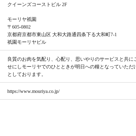
クイーンズコーストビル 2F
モーリヤ祇園
〒605-0802
京都府京都市東山区 大和大路通四条下る大和町7-1
祇園モーリヤビル
良質のお肉を気配り、心配り、思いやりのサービスと共に
せにしモーリヤでのひとときが明日への糧となっていただ
としております。
https://www.mouriya.co.jp/